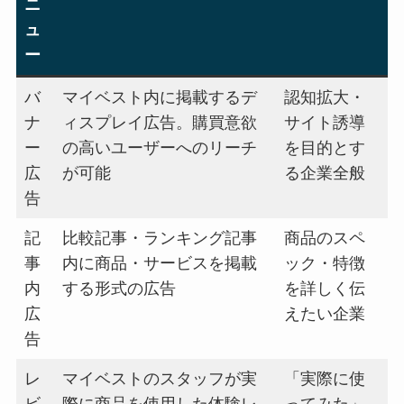
ニ
ュ
ー
バ
マイベスト内に掲載するデ
認知拡大・
ナ
ィスプレイ広告。購買意欲
サイト誘導
ー
の高いユーザーへのリーチ
を目的とす
広
が可能
る企業全般
告
記
比較記事・ランキング記事
商品のスペ
事
内に商品・サービスを掲載
ック・特徴
内
する形式の広告
を詳しく伝
広
えたい企業
告
レ
マイベストのスタッフが実
「実際に使