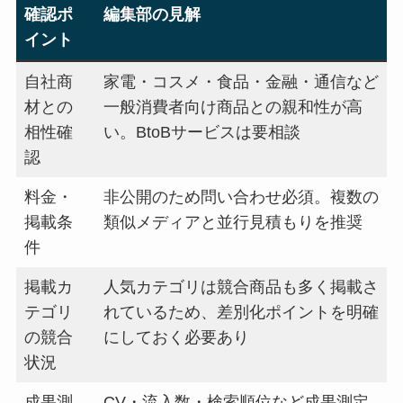
確認ポ
編集部の見解
イント
自社商
家電・コスメ・食品・金融・通信など
材との
一般消費者向け商品との親和性が高
相性確
い。BtoBサービスは要相談
認
料金・
非公開のため問い合わせ必須。複数の
掲載条
類似メディアと並行見積もりを推奨
件
掲載カ
人気カテゴリは競合商品も多く掲載さ
テゴリ
れているため、差別化ポイントを明確
の競合
にしておく必要あり
状況
成果測
CV・流入数・検索順位など成果測定