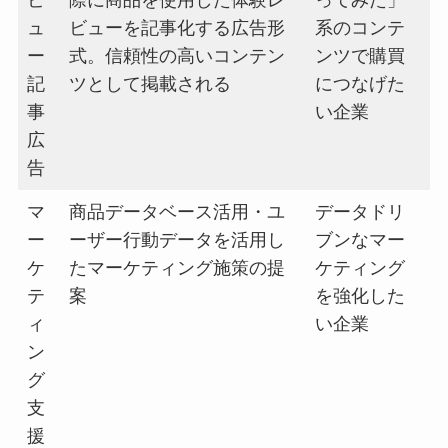
ビ
際に商品を使用した体験レ
ってみた」
ュ
ビューを記事化する広告形
系のコンテ
ー
式。信頼性の高いコンテン
ンツで購買
記
ツとして掲載される
につなげた
事
い企業
広
告
マ
商品データベース活用・ユ
データドリ
ー
ーザー行動データを活用し
ブンなマー
ケ
たマーケティング施策の提
ケティング
テ
案
を強化した
ィ
い企業
ン
グ
支
援