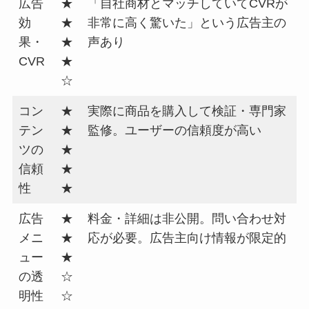
広告
★
「自社商材とマッチしていてCVRが
効
★
非常に高く驚いた」という広告主の
果・
★
声あり
CVR
★
☆
コン
★
実際に商品を購入して検証・専門家
テン
★
監修。ユーザーの信頼度が高い
ツの
★
信頼
★
性
★
広告
★
料金・詳細は非公開。問い合わせ対
メニ
★
応が必要。広告主向け情報が限定的
ュー
★
の透
☆
明性
☆