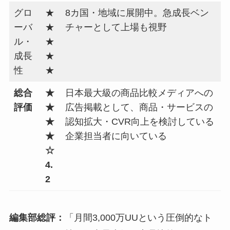
グロ
★
8カ国・地域に展開中。急成長ベン
ーバ
★
チャーとして上場も視野
ル・
★
成長
★
性
★
総合
★
日本最大級の商品比較メディアへの
評価
★
広告掲載として、商品・サービスの
★
認知拡大・CVR向上を検討している
★
企業担当者に向いている
☆
4.
2
編集部総評：
「月間3,000万UUという圧倒的なト