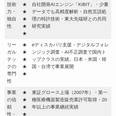
技術
★
自社開発AIエンジン「KIBIT」・少量
力・
★
データでも高精度解析・自然言語処
独自
★
理の特許技術・東大先端研との共同
性
★
研究実績
★
リー
★
eディスカバリ支援・デジタルフォレ
ガル
★
ンジック調査・AI不正調査で国内ト
テッ
★
ップクラスの実績。日本・米国・韓
クの
★
国・台湾で事業展開
専門
★
性
事業
★
東証グロース上場（2007年）・第一
の信
★
種医療機器製造販売業許可取得・20
頼
★
年以上の事業継続実績
性・
★