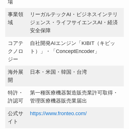
場
事業領
リーガルテックAI・ビジネスインテリ
域
ジェンス・ライフサイエンスAI・経済
安全保障
コアテ
自社開発AIエンジン「KIBIT（キビッ
クノロ
ト）」・「ConceptEncoder」
ジー
海外展
日本・米国・韓国・台湾
開
特許・
第一種医療機器製造販売業許可取得・
許認可
管理医療機器販売業届出
公式サ
https://www.fronteo.com/
イト