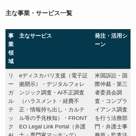
主な事業・サービス一覧
事
主なサービス
発注・活用シ
業
ーン
領
域
リ
eディスカバリ支援（電子証
米国訴訟・国
ー
拠開示）・デジタルフォレ
際仲裁・第三
ガ
ンジック調査・AI不正調査
者委員会調
ル
（ハラスメント・経費不
査・コンプラ
テ
正・情報持ち出し・カルテ
イアンス調査
ッ
ル等の予兆検知）・FRONT
を行う法務部
ク
EO Legal Link Portal（弁護
門・弁護士事
AI
士・専門家マッチング）
務所・監査法