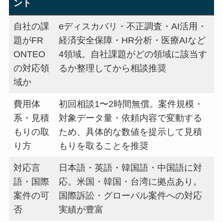
ント
自社の課
eディスカバリ・不正調査・AI活用・
題がFR
経済安全保障・HR分析・医療AIなど
ONTEO
4領域。自社課題がどの領域に該当す
の対応領
るか整理してから相談推奨
域か
費用体
初回相談1〜2時間無償。案件規模・
系・見積
対象データ量・依頼内容で変動する
もりの取
ため、具体的な数値を提示して見積
り方
もりを取ることを推奨
対応言
日本語・英語・韓国語・中国語に対
語・国際
応。米国・韓国・台湾に拠点あり。
案件の可
国際訴訟・グローバル案件への対応
否
実績が豊富