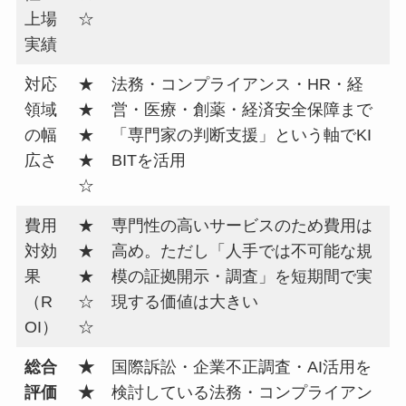
上場
☆
実績
対応
★
法務・コンプライアンス・HR・経
領域
★
営・医療・創薬・経済安全保障まで
の幅
★
「専門家の判断支援」という軸でKI
広さ
★
BITを活用
☆
費用
★
専門性の高いサービスのため費用は
対効
★
高め。ただし「人手では不可能な規
果
★
模の証拠開示・調査」を短期間で実
（R
☆
現する価値は大きい
OI）
☆
総合
★
国際訴訟・企業不正調査・AI活用を
評価
★
検討している法務・コンプライアン