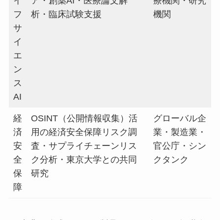
イ
ア・創薬AI・医療論文解
療機関・研究
フ
析・臨床試験支援
機関
サ
イ
エ
ン
ス
AI
経
OSINT（公開情報収集）活
グローバル企
済
用の経済安全保障リスク調
業・製造業・
安
査・サプライチェーンリス
官公庁・シン
全
ク分析・東京大学との共同
クタンク
保
研究
障