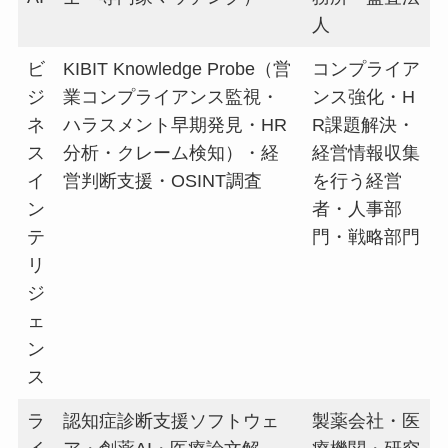
人
ビ
KIBIT Knowledge Probe（営
コンプライア
ジ
業コンプライアンス監視・
ンス強化・H
ネ
ハラスメント早期発見・HR
R課題解決・
ス
分析・クレーム検知）・経
経営情報収集
イ
営判断支援・OSINT調査
を行う経営
ン
者・人事部
テ
門・戦略部門
リ
ジ
ェ
ン
ス
ラ
認知症診断支援ソフトウェ
製薬会社・医